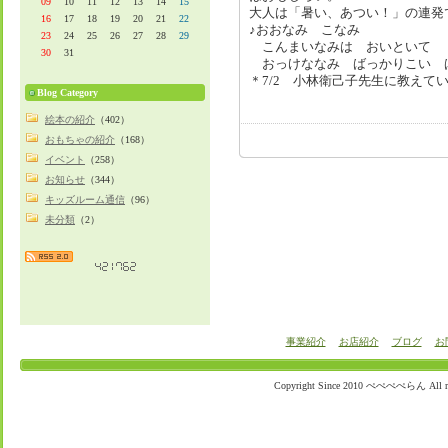
09
10
11
12
13
14
15
大人は「暑い、あつい！」の連発
16
17
18
19
20
21
22
♪おおなみ こなみ
23
24
25
26
27
28
29
こんまいなみは おいといて
30
31
おっけななみ ばっかりこい 
＊7/2 小林衛己子先生に教えて
Blog Category
絵本の紹介
（402）
おもちゃの紹介
（168）
イベント
（258）
お知らせ
（344）
キッズルーム通信
（96）
未分類
（2）
事業紹介
お店紹介
ブログ
お
Copyright Since 2010 ぺぺぺぺらん All righ