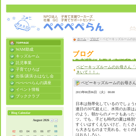
ホーム
>
ブログ
> ベビーキッズルームの
WAM助成
ブログ
キッズルーム
託児事業
ベビーキッズルームのお母さん「
子育てひろば
きいて！！」
出張/講演/おはなし会
ぺぺぺぺらんの講座
ベビーキッズルームのお母さ
イベント情報
2013年08月06日 （火） 00:00
ブッククラブ
日本は熱帯化しているのでしょう
連日の30℃超えに、水筒のお茶
Blog Calendar
のよう。朝からのメークもあった
ツ。でも、子ども時代の夏は格別
August 2026
すくいはすくえないけど、たくさ
01
ら大きなものまで見れる。セミの
02
03
04
05
06
07
08
はおもしろい。