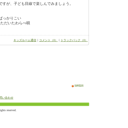
ですが、子ども目線で楽しんでみましょう。
ばっかりこい
いただいたわらべ唄
キッズルーム通信
｜
コメント（0）
｜
トラックバック（0）
pagetop
問い合わせ
ts reserved.