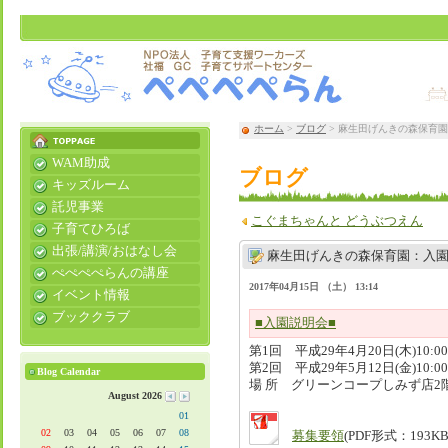
ホーム
>
ブログ
> 麻生田げんきの森保育
WAM助成
ブログ
キッズルーム
託児事業
こぐまちゃんと どうぶつえん
子育てひろば
出張/講演/おはなし会
麻生田げんきの森保育園：入
ぺぺぺぺらんの講座
2017年04月15日 （土） 13:14
イベント情報
ブッククラブ
■入園説明会■
第1回 平成29年4月20日(木)10:00
第2回 平成29年5月12日(金)10:00
Blog Calendar
場 所 グリーンコープしみず店2
August 2026
01
02
03
04
05
06
07
08
募集要領
(PDF形式：193KB