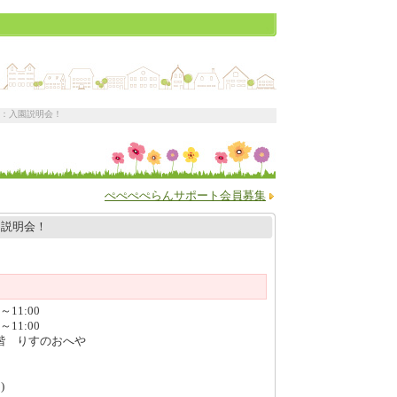
園：入園説明会！
ぺぺぺぺらんサポート会員募集
園説明会！
～11:00
～11:00
階 りすのおへや
)