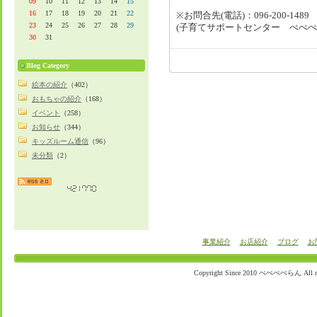
09
10
11
12
13
14
15
16
17
18
19
20
21
22
※お問合先(電話)：096-200-1489
23
24
25
26
27
28
29
(子育てサポートセンター ぺぺぺ
30
31
Blog Category
絵本の紹介
（402）
おもちゃの紹介
（168）
イベント
（258）
お知らせ
（344）
キッズルーム通信
（96）
未分類
（2）
事業紹介
お店紹介
ブログ
お
Copyright Since 2010 ぺぺぺぺらん All righ