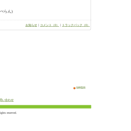
ぺらん)
お知らせ
｜
コメント（0）
｜
トラックバック（0）
pagetop
問い合わせ
ts reserved.