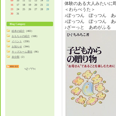
09
10
11
12
13
14
15
体験のある大人みたいに
16
17
18
19
20
21
22
＜わらべうた＞
23
24
25
26
27
28
29
30
31
♪ぽっつん ぽっつん あ
♪ぽっつん ぽっつん あ
Blog Category
♪ざーっと あめがふる
絵本の紹介
（402）
おもちゃの紹介
（168）
イベント
（258）
お知らせ
（344）
キッズルーム通信
（96）
未分類
（2）