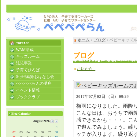
ホーム
>
ブログ
> ベビーキッズ
WAM助成
ブログ
キッズルーム
託児事業
お店から...
子育てひろば
出張/講演/おはなし会
ぺぺぺぺらんの講座
ベビーキッズルームの
イベント情報
2017年07月02日 （日） 09:29
ブッククラブ
梅雨になりました。雨降
こんな日は、おうちで雨
Blog Calendar
感できるかも・・・。こ
August 2026
で遊んでみましょう。繰
01
02
03
04
05
06
07
08
ッチが入ります。繰り返