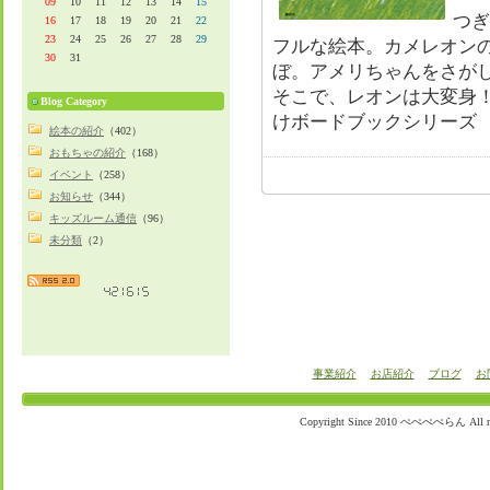
09
10
11
12
13
14
15
つぎ
16
17
18
19
20
21
22
23
24
25
26
27
28
29
フルな絵本。カメレオン
30
31
ぼ。アメリちゃんをさが
そこで、レオンは大変身
Blog Category
けボードブックシリーズ
絵本の紹介
（402）
おもちゃの紹介
（168）
イベント
（258）
お知らせ
（344）
キッズルーム通信
（96）
未分類
（2）
事業紹介
お店紹介
ブログ
お
Copyright Since 2010 ぺぺぺぺらん All righ