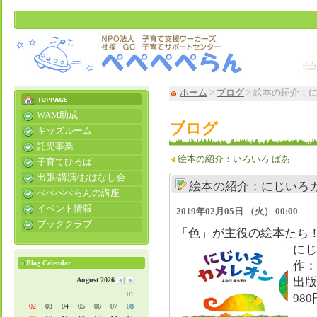
ホーム
>
ブログ
> 絵本の紹介：
WAM助成
ブログ
キッズルーム
託児事業
絵本の紹介：いろいろ ばあ
子育てひろば
出張/講演/おはなし会
絵本の紹介：にじいろ
ぺぺぺぺらんの講座
イベント情報
2019年02月05日 （火） 00:00
ブッククラブ
「色」が主役の絵本たち
にじ
Blog Calendar
作：
出版
August 2026
01
98
02
03
04
05
06
07
08