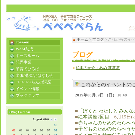
ホーム
>
ブログ
> これからのイ
WAM助成
ブログ
キッズルーム
託児事業
絵本の紹介：あめ ぽぽぽ
子育てひろば
出張/講演/おはなし会
ぺぺぺぺらんの講座
これからのイベントの
イベント情報
2019年06月09日 （日） 10:48
ブッククラブ
■
​「ぼくと わたしと みんなの tu
Blog Calendar
■
絵本講座2回目
6月19日(
August 2026
■
赤ちゃんのためのわらべう
01
■
子どものためのわらべうた
02
03
04
05
06
07
08
■
ベビーマッサージをたの