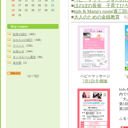
09
10
11
12
13
14
15
■
ほのぼの長嶺 子育てひ
16
17
18
19
20
21
22
23
24
25
26
27
28
29
■
kids & Mama's room(
30
31
■
大人のための金銭教育
6月
Blog Category
絵本の紹介
（402）
おもちゃの紹介
（168）
イベント
（258）
お知らせ
（344）
キッズルーム通信
（96）
未分類
（2）
ベビーマッサージ
「
7月1日(月)開催
kid
内で
「大
第1回
第2回
ふる