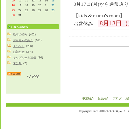
09
10
11
12
13
14
15
8月17日(月)から通常通
16
17
18
19
20
21
22
23
24
25
26
27
28
29
​【kids & mama's room】
30
31
8月13日
​​お盆休み
Blog Category
絵本の紹介
（402）
おもちゃの紹介
（168）
イベント
（258）
お知らせ
（344）
キッズルーム通信
（96）
未分類
（2）
事業紹介
お店紹介
ブログ
お
Copyright Since 2010 ぺぺぺぺらん All righ