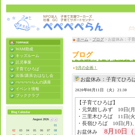
ホーム
>
ブログ
> お盆休み：子育てひ
WAM助成
ブログ
キッズルーム
託児事業
9月の企画！
子育てひろば
出張/講演/おはなし会
お盆休み：子育てひろば、kid
ぺぺぺぺらんの講座
イベント情報
2020年08月11日 （火） 21:30
ブッククラブ
​【子育てひろば】
・元気館しみず 10日(月)
Blog Calendar
・三里木ひろば 11日(火)
August 2026
・長嶺ひろば 10日(月)、1
01
8月10日
02
03
04
05
06
07
08
​​お盆休み