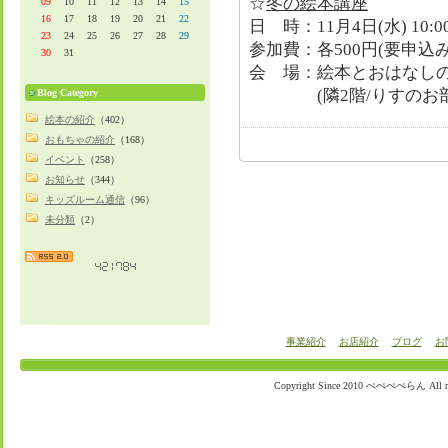
☆
冬の絵本講座
09
10
11
12
13
14
15
16
17
18
19
20
21
22
日 時：11月4日(水) 10:00
23
24
25
26
27
28
29
参加費：各500円(要申込み
30
31
会 場：絵本とおはなし
(隣2階/りすのお部
Blog Category
絵本の紹介
（402）
おもちゃの紹介
（168）
イベント
（258）
お知らせ
（344）
キッズルーム通信
（96）
未分類
（2）
事業紹介
お店紹介
ブログ
お
Copyright Since 2010 ぺぺぺぺらん All righ