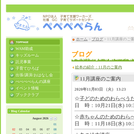
ホーム
>
ブログ
> 11月講座のご
WAM助成
ブログ
キッズルーム
託児事業
絵本の紹介：11月のご案内
子育てひろば
出張/講演/おはなし会
11月講座のご案内
ぺぺぺぺらんの講座
イベント情報
2020年11月03日 （火） 13:23
ブッククラブ
☆
子どのためのわらべう
日 時：10月21日(水) 10:3
Blog Calendar
☆
赤ちゃんのためのわら
August 2026
日 時：11月18日(水) 10:3
01
02
03
04
05
06
07
08