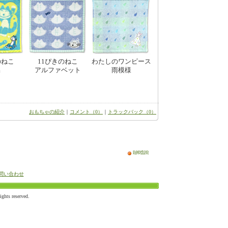
のねこ
11ぴきのねこ
わたしのワンピース
操
アルファベット
雨模様
おもちゃの紹介
｜
コメント（0）
｜
トラックバック（0）
pagetop
問い合わせ
ts reserved.