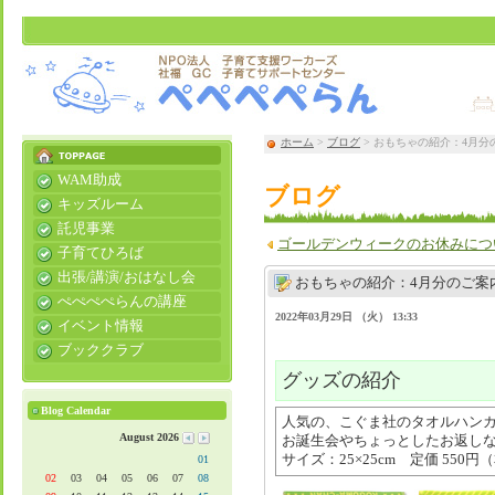
ホーム
>
ブログ
> おもちゃの紹介：4月分
WAM助成
ブログ
キッズルーム
託児事業
ゴールデンウィークのお休みにつ
子育てひろば
出張/講演/おはなし会
おもちゃの紹介：4月分のご案
ぺぺぺぺらんの講座
2022年03月29日 （火） 13:33
イベント情報
ブッククラブ
グッズの紹介
Blog Calendar
人気の、こぐま社のタオルハン
August 2026
お誕生会やちょっとしたお返し
サイズ：25×25cm 定価 550円
01
02
03
04
05
06
07
08