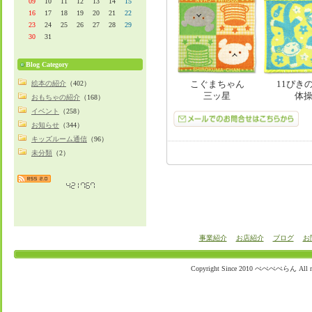
09
10
11
12
13
14
15
16
17
18
19
20
21
22
23
24
25
26
27
28
29
30
31
Blog Category
こぐまちゃん
11ぴき
絵本の紹介
（402）
三ッ星
体
おもちゃの紹介
（168）
イベント
（258）
お知らせ
（344）
キッズルーム通信
（96）
未分類
（2）
事業紹介
お店紹介
ブログ
お
Copyright Since 2010 ぺぺぺぺらん All righ