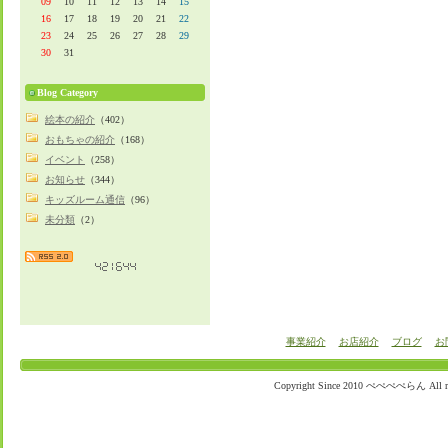
09
10
11
12
13
14
15
16
17
18
19
20
21
22
23
24
25
26
27
28
29
30
31
Blog Category
絵本の紹介
（402）
おもちゃの紹介
（168）
イベント
（258）
お知らせ
（344）
キッズルーム通信
（96）
未分類
（2）
事業紹介
お店紹介
ブログ
お
Copyright Since 2010 ぺぺぺぺらん All righ