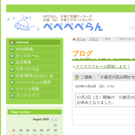
ホーム
>
ブログ
> ご連絡：「０歳児の読み
WAM助成
ブログ
キッズルーム
託児事業
クリスマスセール開催します！
子育てひろば
出張/講演/おはなし会
ご連絡：「０歳児の読み聞かせ
ぺぺぺぺらんの講座
2023年11月26日 （日） 17:12
イベント情報
ブッククラブ
12月2日（土）開催の「０歳児
お休みとなりました。
Blog Calendar
August 2026
01
02
03
04
05
06
07
08