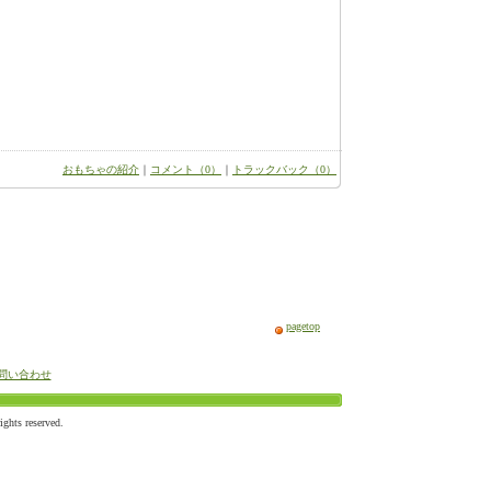
おもちゃの紹介
｜
コメント（0）
｜
トラックバック（0）
pagetop
問い合わせ
ts reserved.