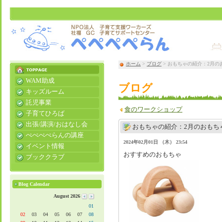
ホーム
>
ブログ
> おもちゃの紹介：2月の
WAM助成
ブログ
キッズルーム
託児事業
食のワークショップ
子育てひろば
出張/講演/おはなし会
おもちゃの紹介：2月のおもち
ぺぺぺぺらんの講座
2024年02月01日 （木） 23:54
イベント情報
おすすめのおもちゃ
ブッククラブ
Blog Calendar
August 2026
01
02
03
04
05
06
07
08