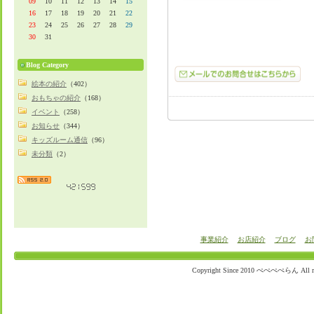
09
10
11
12
13
14
15
16
17
18
19
20
21
22
23
24
25
26
27
28
29
30
31
Blog Category
絵本の紹介
（402）
おもちゃの紹介
（168）
イベント
（258）
お知らせ
（344）
キッズルーム通信
（96）
未分類
（2）
事業紹介
お店紹介
ブログ
お
Copyright Since 2010 ぺぺぺぺらん All righ