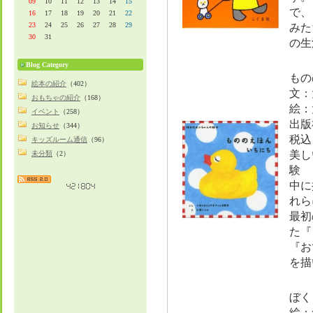
09
10
11
12
13
14
15
で、
16
17
18
19
20
21
22
23
24
25
26
27
28
29
みた
30
31
の生
Blog Category
もの
絵本の紹介
（402）
文：
おもちゃの紹介
（168）
絵：
イベント
（258）
出版
お知らせ
（344）
税込
キッズルーム通信
（96）
美し
未分類
（2）
験 
中に
れら
最初
た『
『お
を描
ぼく
絵：