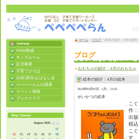
ホーム
>
ブログ
> 絵本の紹介：4月の絵本
WAM助成
ブログ
キッズルーム
託児事業
おもちゃの紹介：4月のおもちゃ
子育てひろば
出張/講演/おはなし会
絵本の紹介：4月の絵本
ぺぺぺぺらんの講座
2024年04月01日 （月） 11:45
イベント情報
せいかつの絵本
ブッククラブ
こぐ
作：
Blog Calendar
出版
August 2026
税込
01
こぐ
02
03
04
05
06
07
08
す。