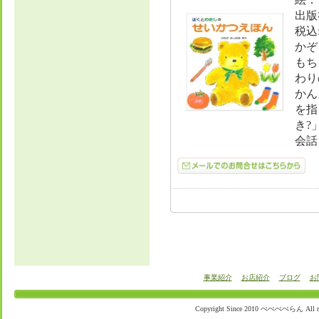
出版
税込:
かぞ
もち
わり
かん
を指
き?
会話
事業紹介
お店紹介
ブログ
お
Copyright Since 2010 ぺぺぺぺらん All righ