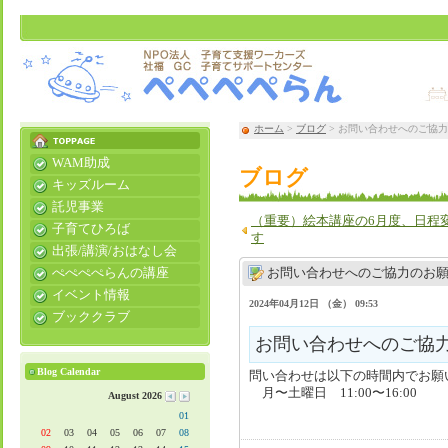
ホーム
>
ブログ
> お問い合わせへのご協
WAM助成
ブログ
キッズルーム
託児事業
（重要）絵本講座の6月度、日程
子育てひろば
す
出張/講演/おはなし会
ぺぺぺぺらんの講座
お問い合わせへのご協力のお
イベント情報
2024年04月12日 （金） 09:53
ブッククラブ
お問い合わせへのご協
Blog Calendar
問い合わせは以下の時間内でお願
月〜土曜日 11:00〜16:00
August 2026
01
02
03
04
05
06
07
08