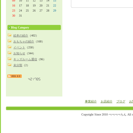
09
10
11
12
13
14
15
16
17
18
19
20
21
22
23
24
25
26
27
28
29
30
31
Blog Category
絵本の紹介
（402）
おもちゃの紹介
（168）
イベント
（258）
お知らせ
（344）
キッズルーム通信
（96）
未分類
（2）
事業紹介
お店紹介
ブログ
お
Copyright Since 2010 ぺぺぺぺらん All righ