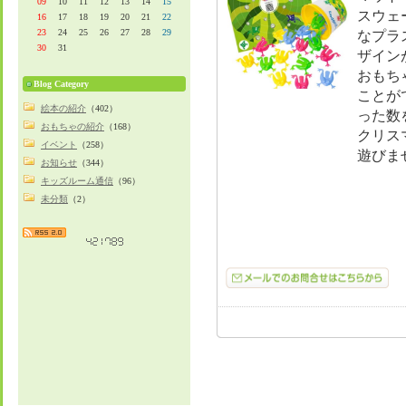
09
10
11
12
13
14
15
スウェ
16
17
18
19
20
21
22
23
24
25
26
27
28
29
なプラ
30
31
ザイン
おもち
Blog Category
ことが
絵本の紹介
（402）
った数
おもちゃの紹介
（168）
クリス
イベント
（258）
遊びま
お知らせ
（344）
キッズルーム通信
（96）
未分類
（2）