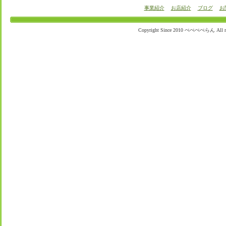
事業紹介
お店紹介
ブログ
お
Copyright Since 2010 ぺぺぺぺらん All righ