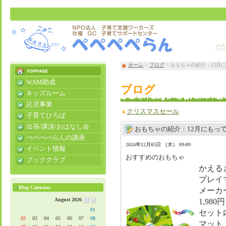
ホーム
>
ブログ
> おもちゃの紹介：12月
WAM助成
ブログ
キッズルーム
託児事業
クリスマスセール
子育てひろば
出張/講演/おはなし会
おもちゃの紹介：12月にもっ
ぺぺぺぺらんの講座
2024年12月05日 （木） 09:09
イベント情報
​おすすめのおもちゃ
ブッククラブ
かえる
プレイ
Blog Calendar
メーカ
August 2026
1,98
01
セット
02
03
04
05
06
07
08
マット（