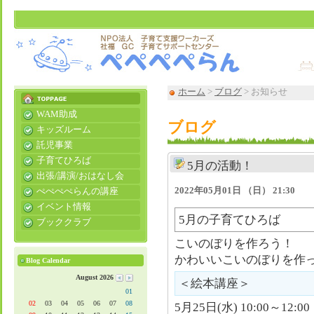
ホーム
>
ブログ
> お知らせ
WAM助成
ブログ
キッズルーム
託児事業
子育てひろば
5月の活動！
出張/講演/おはなし会
2022年05月01日 （日） 21:30
ぺぺぺぺらんの講座
イベント情報
5月の子育てひろば
ブッククラブ
こいのぼりを作ろう！
かわいいこいのぼりを作
Blog Calendar
August 2026
＜絵本講座＞
01
02
03
04
05
06
07
08
5月25日(水) 10:00～12:00