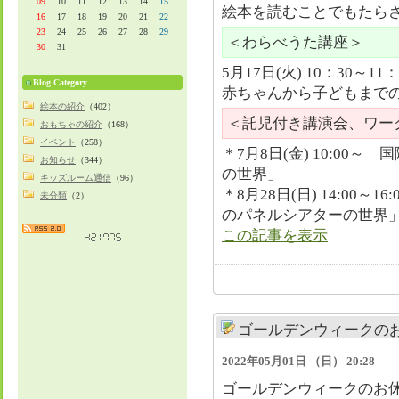
09
10
11
12
13
14
15
絵本を読むことでもたら
16
17
18
19
20
21
22
23
24
25
26
27
28
29
＜わらべうた講座＞
30
31
5月17日(火) 10：30～11：
Blog Category
赤ちゃんから子どもまで
絵本の紹介
（402）
＜託児付き講演会、ワー
おもちゃの紹介
（168）
イベント
（258）
＊7月8日(金) 10:0
お知らせ
（344）
の世界」
キッズルーム通信
（96）
＊8月28日(日) 14:00
未分類
（2）
のパネルシアターの世
この記事を表示
ゴールデンウィークの
2022年05月01日 （日） 20:28
ゴールデンウィークのお休