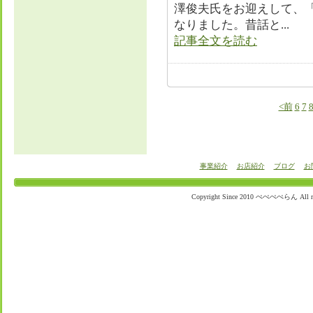
澤俊夫氏をお迎えして、
なりました。昔話と...
記事全文を読む
<前
6
7
事業紹介
お店紹介
ブログ
お
Copyright Since 2010 ぺぺぺぺらん All righ