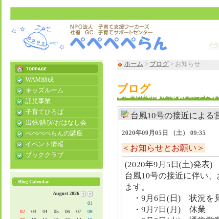
ホーム
>
ブログ
> お知らせ
WAM助成
ブログ
キッズルーム
託児事業
子育てひろば
台風10号の接近による
出張/講演/おはなし会
2020年09月05日 （土） 09:35
ぺぺぺぺらんの講座
イベント情報
＜お知らせとお願い＞
ブッククラブ
(2020年9月5日(土)発表)
台風10号の接近に伴い
Blog Calendar
ます。
August 2026
・9月6日(日) 状況を
01
・9月7日(月) 休業
02
03
04
05
06
07
08