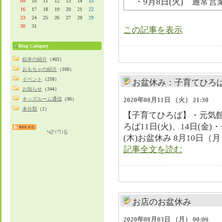
・9月8日(火) 通常営
09
10
11
12
13
14
15
16
17
18
19
20
21
22
23
24
25
26
27
28
29
30
31
この記事を表示
Blog Category
絵本の紹介
（402）
おもちゃの紹介
（168）
イベント
（258）
お盆休み：子育てひろば、kid
お知らせ
（344）
2020年08月11日 （火） 21:30
キッズルーム通信
（96）
未分類
（2）
​【子育てひろば】・元気館
ろば11日(火)、14日(金)
(木)​​お盆休み 8月10日（月
記事全文を読む
お店のお盆休み
2020年08月03日 （月） 00:06