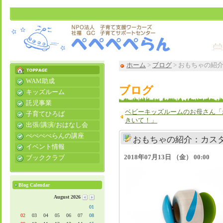
ホーム
>
ブログ
> おもちゃの紹
WAM助成
ブログ
キッズルーム
託児事業
ベビーキッズルームのお母さん「
子育てひろば
きいて！」
出張/講演/おはなし会
ぺぺぺぺらんの講座
おもちゃの紹介：カス
イベント情報
2018年07月13日 （金） 00:00
ブッククラブ
Blog Calendar
August 2026
01
02
03
04
05
06
07
08