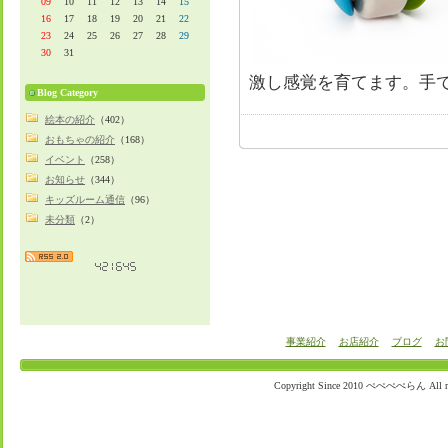
09
10
11
12
13
14
15
16
17
18
19
20
21
22
23
24
25
26
27
28
29
30
31
激し感覚を育てます。手
Blog Category
絵本の紹介
（402）
おもちゃの紹介
（168）
イベント
（258）
お知らせ
（344）
キッズルーム通信
（96）
未分類
（2）
事業紹介
お店紹介
ブログ
お
Copyright Since 2010 ぺぺぺぺらん All righ